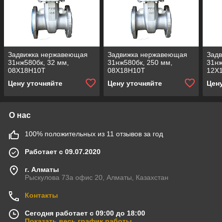
Задвижка нержавеющая
Задвижка нержавеющая
Зад
31нж580бк, 32 мм,
31нж580бк, 250 мм,
31нж
08Х18Н10Т
08Х18Н10Т
12Х
Цену уточняйте
Цену уточняйте
Цен
О нас
100% положительных из 11 отзывов за год
Работает с 09.07.2020
г. Алматы
Рыскулова 73а офис 20, Алматы, Казахстан
Контакты
Сегодня работает с 09:00 до 18:00
Показать весь график работы