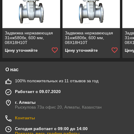
Задвижка нержавеющая
Задвижка нержавеющая
Зад
31нж580бк, 600 мм,
31нж680бк, 600 мм,
31нж
08Х18Н10Т
08Х18Н10Т
08Х
Цену уточняйте
Цену уточняйте
Цен
О нас
100% положительных из 11 отзывов за год
Работает с 09.07.2020
г. Алматы
Рыскулова 73а офис 20, Алматы, Казахстан
Контакты
Сегодня работает с 09:00 до 14:00
Показать весь график работы