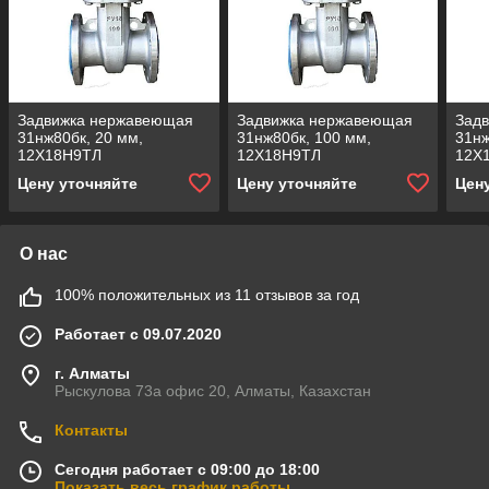
Задвижка нержавеющая
Задвижка нержавеющая
Зад
31нж80бк, 20 мм,
31нж80бк, 100 мм,
31нж
12Х18Н9ТЛ
12Х18Н9ТЛ
12Х
Цену уточняйте
Цену уточняйте
Цен
О нас
100% положительных из 11 отзывов за год
Работает с 09.07.2020
г. Алматы
Рыскулова 73а офис 20, Алматы, Казахстан
Контакты
Сегодня работает с 09:00 до 18:00
Показать весь график работы