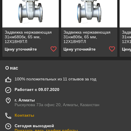
Задвижка нержавеющая
Задвижка нержавеющая
Зад
31нж680бк, 65 мм,
31нж80бк, 65 мм,
31нж
12Х18Н9ТЛ
12Х18Н9ТЛ
12Х
Цену уточняйте
Цену уточняйте
Цен
О нас
100% положительных из 11 отзывов за год
Работает с 09.07.2020
г. Алматы
Рыскулова 73а офис 20, Алматы, Казахстан
Контакты
Сегодня выходной
Показать весь график работы