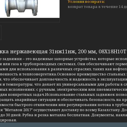
возврат товара в течение 14 
жка нержавеющая 31нж11нж, 200 мм, 08Х18Н10Т
 задвижки – это надежные запорные устройства, которые испо
 или газа в трубопроводных системах. Они обеспечивают герме
ми для использования в различных отраслях, таких как нефтег
енность и теплоэнергетика.Основное преимущество стальных за
, что обеспечивает долговечность и надежность в эксплуатаци
я и температуры, что делает их универсальными для работы в 
чных исполнениях: с ручным, электрическим или пневматическ
 для конкретных задач.Использование стальных задвижек позво
ращать аварийные ситуации и обеспечивать безопасность на 
имости быстрого отключения или регулирования потока в трубо
 "Металон 2017" осуществляет доставку по всему Казахстану. Д
до 30 дней. Рубка и резка металла бесплатная. Документы, накла
цирован.