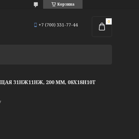
Корзина
+7 (700) 331-77-44
Я 31НЖ11НЖ, 200 ММ, 08Х18Н10Т
у