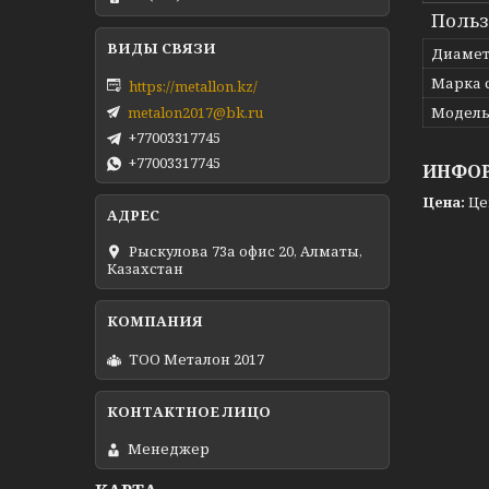
Польз
Диаме
Марка 
https://metallon.kz/
metalon2017@bk.ru
Модел
+77003317745
+77003317745
ИНФОР
Цена:
Це
Рыскулова 73а офис 20, Алматы,
Казахстан
ТОО Металон 2017
Менеджер