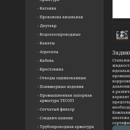
Катанка
Проволока вязальная
Двутавр
Водогазопроводные
Канаты
Агрегаты
Задви
Стальные
Кабель
жидкости
Крестовина
идеальны
промышл
Отводы оцинкованные
коррозии
давлени
Полимерные изделия
в разли
Промышленная запорная
вариант
арматура TECOFI
предотв
необход
Сетчатый фильтр
Компания
платежа 
Сэндвич-панели
сертифи
Трубопроводная арматура