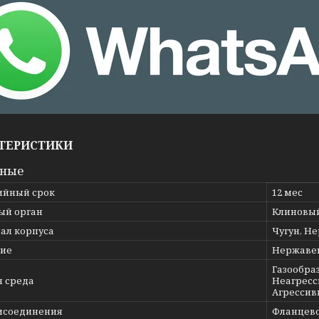
ТЕРИСТИКИ
вные
ийный срок
12 мес
ый орган
Клиновы
ал корпуса
Чугун, Н
ие
Нержаве
Газообраз
я среда
Неагресс
Агрессив
исоединения
Фланцев