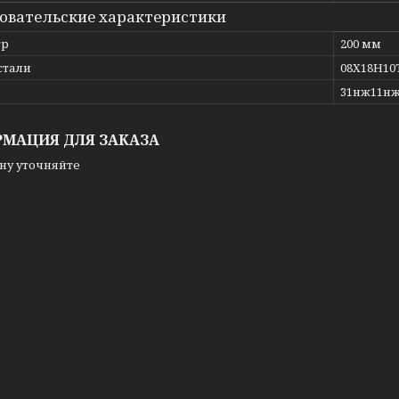
овательские характеристики
тр
200 мм
стали
08Х18Н10
ь
31нж11н
МАЦИЯ ДЛЯ ЗАКАЗА
ну уточняйте