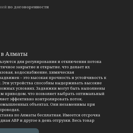
дней
по договоренности
 в Алматы
льзуются для регулирования и отключения потока
тичное закрытие и открытие, что делает их
азовая, водоснабжение, химическая
движек – это высокая прочность и устойчивость к
и. Эти устройства способны выдерживать высокие
сложных условиях. Задвижки могут быть выполнены
им приводом, что позволяет выбрать оптимальный
ляет эффективно контролировать поток,
промышленных объектах. Они незаменимы при
проводах.
оставка по Алматы бесплатная. Имеется отсрочка
дная АВР и другое в день отгрузки. Весь товар