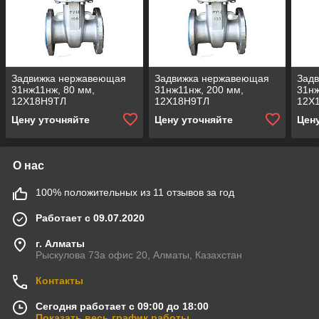
Задвижка нержавеющая
Задвижка нержавеющая
Зад
31нж11нж, 80 мм,
31нж11нж, 200 мм,
31нж
12Х18Н9ТЛ
12Х18Н9ТЛ
12Х
Цену уточняйте
Цену уточняйте
Цен
О нас
100% положительных из 11 отзывов за год
Работает с 09.07.2020
г. Алматы
Рыскулова 73а офис 20, Алматы, Казахстан
Контакты
Сегодня работает с 09:00 до 18:00
Показать весь график работы