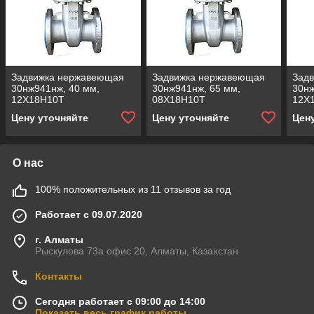
Задвижка нержавеющая
Задвижка нержавеющая
Зад
30нж941нж, 40 мм,
30нж941нж, 65 мм,
30нж
12Х18Н10Т
08Х18Н10Т
12Х
Цену уточняйте
Цену уточняйте
Цен
О нас
100% положительных из 11 отзывов за год
Работает с 09.07.2020
г. Алматы
Рыскулова 73а офис 20, Алматы, Казахстан
Контакты
Сегодня работает с 09:00 до 14:00
Показать весь график работы