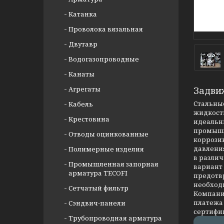
Катанка
Проволока вязальная
Двутавр
Водогазопроводные
Канаты
Агрегаты
Задви
Стальные
Кабель
жидкости
Крестовина
идеальны
промышл
Отводы оцинкованные
коррозии
давлени
Полимерные изделия
в разли
Промышленная запорная
вариант
арматура TECOFI
предотв
необход
Сетчатый фильтр
Компания
платежа 
Сэндвич-панели
сертифи
Трубопроводная арматура