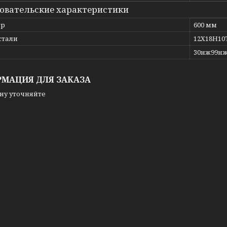
овательские характеристики
тр
600 мм
стали
12Х18Н10
ь
30нж99н
МАЦИЯ ДЛЯ ЗАКАЗА
ну уточняйте