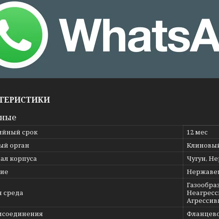
ТЕРИСТИКИ
вные
ийный срок
12 мес
ый орган
Клиновы
ал корпуса
Чугун, Н
ие
Нержаве
Газообраз
я среда
Неагресс
Агрессив
исоединения
Фланцев