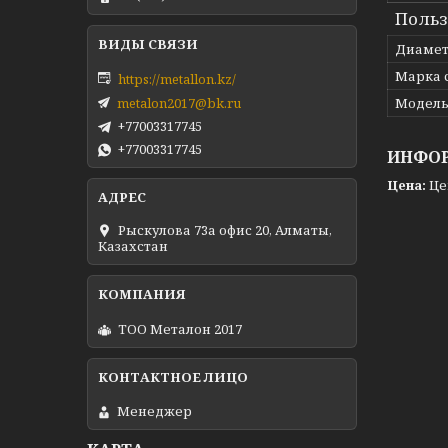
Польз
Диаме
Марка 
https://metallon.kz/
metalon2017@bk.ru
Модел
+77003317745
+77003317745
ИНФОР
Цена:
Це
Рыскулова 73а офис 20, Алматы,
Казахстан
ТОО Металон 2017
Менеджер