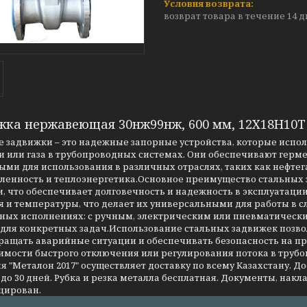
возврат товара в течение 14 
жка нержавеющая 30нж99нж, 600 мм, 12Х18Н10Т
 задвижки – это надежные запорные устройства, которые испо
 или газа в трубопроводных системах. Они обеспечивают герме
ми для использования в различных отраслях, таких как нефтег
енность и теплоэнергетика.Основное преимущество стальных за
, что обеспечивает долговечность и надежность в эксплуатаци
я и температуры, что делает их универсальными для работы в 
чных исполнениях: с ручным, электрическим или пневматическ
 для конкретных задач.Использование стальных задвижек позво
ращать аварийные ситуации и обеспечивать безопасность на 
имости быстрого отключения или регулирования потока в трубо
 "Металон 2017" осуществляет доставку по всему Казахстану. Д
до 30 дней. Рубка и резка металла бесплатная. Документы, накла
цирован.