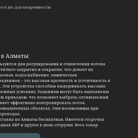
дней
по договоренности
 в Алматы
льзуются для регулирования и отключения потока
тичное закрытие и открытие, что делает их
азовая, водоснабжение, химическая
движек – это высокая прочность и устойчивость к
и. Эти устройства способны выдерживать высокие
сложных условиях. Задвижки могут быть выполнены
им приводом, что позволяет выбрать оптимальный
ляет эффективно контролировать поток,
промышленных объектах. Они незаменимы при
проводах.
оставка по Алматы бесплатная. Имеется отсрочка
дная АВР и другое в день отгрузки. Весь товар