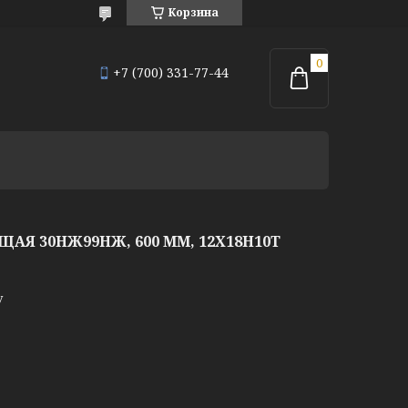
Корзина
+7 (700) 331-77-44
Я 30НЖ99НЖ, 600 ММ, 12Х18Н10Т
у