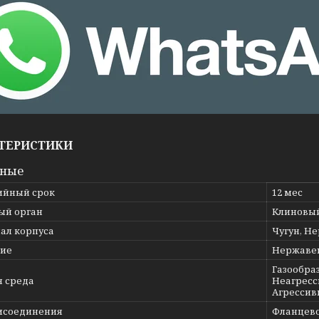
ТЕРИСТИКИ
вные
ийный срок
12 мес
ый орган
Клиновы
ал корпуса
Чугун, Н
ие
Нержаве
Газообраз
я среда
Неагресс
Агрессив
исоединения
Фланцев