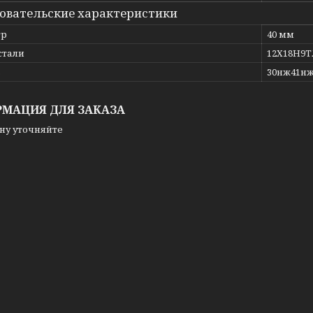
овательские характеристики
тр
40 мм
стали
12Х18Н9Т
ь
30нж41н
МАЦИЯ ДЛЯ ЗАКАЗА
ну уточняйте