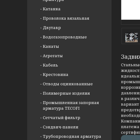
Катанка
Проволока вязальная
Двутавр
Водогазопроводные
Канаты
Агрегаты
Задви
Стальные
Кабель
жидкости
Крестовина
идеальны
промышл
Отводы оцинкованные
коррозии
давлени
Полимерные изделия
в разли
Промышленная запорная
вариант
арматура TECOFI
предотв
необход
Сетчатый фильтр
Компания
платежа 
Сэндвич-панели
сертифи
Трубопроводная арматура