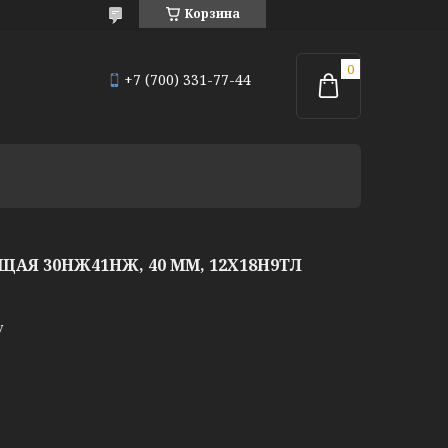
Корзина
+7 (700) 331-77-44
Я 30НЖ41НЖ, 40 ММ, 12Х18Н9ТЛ
у