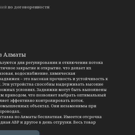
дней
по договоренности
 в Алматы
льзуются для регулирования и отключения потока
тичное закрытие и открытие, что делает их
азовая, водоснабжение, химическая
движек – это высокая прочность и устойчивость к
и. Эти устройства способны выдерживать высокие
сложных условиях. Задвижки могут быть выполнены
им приводом, что позволяет выбрать оптимальный
ляет эффективно контролировать поток,
промышленных объектах. Они незаменимы при
проводах.
оставка по Алматы бесплатная. Имеется отсрочка
дная АВР и другое в день отгрузки. Весь товар