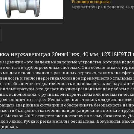
возврат товара в течение 14 
жка нержавеющая 30нж41нж, 40 мм, 12Х18Н9ТЛ
 задвижки – это надежные запорные устройства, которые испо
 или газа в трубопроводных системах. Они обеспечивают герме
ми для использования в различных отраслях, таких как нефтег
енность и теплоэнергетика.Основное преимущество стальных за
, что обеспечивает долговечность и надежность в эксплуатаци
я и температуры, что делает их универсальными для работы в 
чных исполнениях: с ручным, электрическим или пневматическ
 для конкретных задач.Использование стальных задвижек позво
ращать аварийные ситуации и обеспечивать безопасность на 
имости быстрого отключения или регулирования потока в трубо
 "Металон 2017" осуществляет доставку по всему Казахстану. Д
до 30 дней. Рубка и резка металла бесплатная. Документы, накла
цирован.