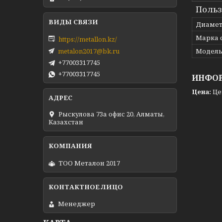
Польз
Диаме
Марка 
https://metallon.kz/
metalon2017@bk.ru
Модел
+77003317745
+77003317745
ИНФОР
Цена:
Це
Рыскулова 73а офис 20, Алматы,
Казахстан
ТОО Металон 2017
Менеджер