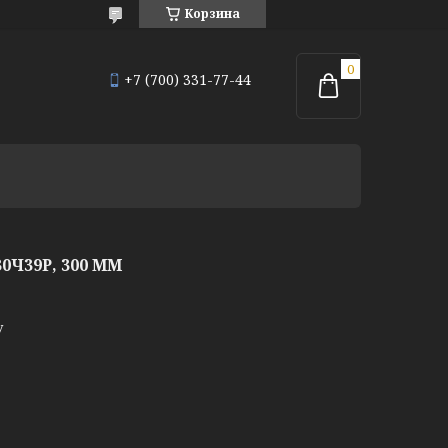
Корзина
+7 (700) 331-77-44
Ч39Р, 300 ММ
у