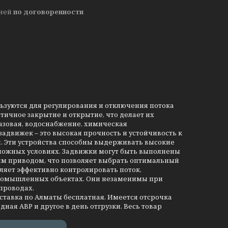
дней
по договоренности
льзуются для регулирования и отключения потока
тичное закрытие и открытие, что делает их
азовая, водоснабжение, химическая
движек – это высокая прочность и устойчивость к
и. Эти устройства способны выдерживать высокие
сложных условиях. Задвижки могут быть выполнены
им приводом, что позволяет выбрать оптимальный
ляет эффективно контролировать поток,
промышленных объектах. Они незаменимы при
проводах.
оставка по Алматы бесплатная. Имеется отсрочка
дная АВР и другое в день отгрузки. Весь товар