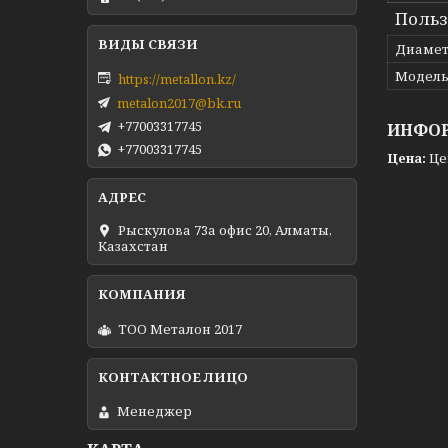
Польз
Диамет
Модел
https://metallon.kz/
metalon2017@bk.ru
+77003317745
ИНФОР
+77003317745
Цена:
Це
Рыскулова 73а офис 20, Алматы,
Казахстан
ТОО Металон 2017
Менеджер