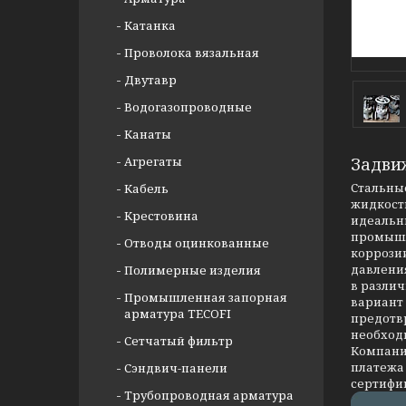
Катанка
Проволока вязальная
Двутавр
Водогазопроводные
Канаты
Агрегаты
Задви
Стальные
Кабель
жидкости
Крестовина
идеальны
промышл
Отводы оцинкованные
коррозии
давлени
Полимерные изделия
в разли
Промышленная запорная
вариант
арматура TECOFI
предотв
необход
Сетчатый фильтр
Компания
платежа 
Сэндвич-панели
сертифи
Трубопроводная арматура