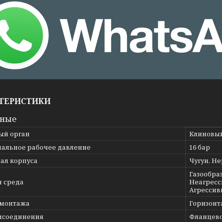
ТЕРИСТИКИ
вные
ый орган
Клиновы
альное рабочее давление
16 бар
ал корпуса
Чугун, Н
Газообраз
я среда
Неагресс
Агрессив
 монтажа
Горизонт
исоединения
Фланцев