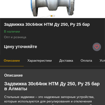
Задвижка 30c64нж НТМ Ду 250, Ру 25 бар
В наличии
Опт и розница
Цену уточняйте
Описание
Характеристики
Доставка
Оплата
Усл
Описание
Задвижка 30c64нж НТМ Ду 250, Ру 25 бар
в Алматы
Стальные задвижки – это надежные запорные устройства,
которые используются для регулирования и отключения