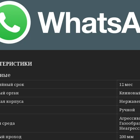
ТЕРИСТИКИ
вные
ийный срок
12 мес
ый орган
Клиновы
ал корпуса
Нержавею
Ручной
Агрессив
я среда
Газообраз
Неагресс
ый проход
200 мм