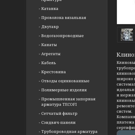
Катанка
Проволока вязальная
Двутавр
Водогазопроводные
Канаты
Агрегаты
Клино
Клиновые
Кабель
трубопр
Крестовина
клиновог
широко 
Отводы оцинкованные
системах
идеальны
Полимерные изделия
и нержав
Промышленная запорная
клиновых
арматура TECOFI
ремонте
систем.
Сетчатый фильтр
Компания
платежа 
Сэндвич-панели
сертифи
Трубопроводная арматура