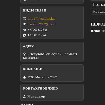
Польз
Модел
https://metallon.kz/
ИНФОР
metalon2017@bk.ru
+77003317745
Цена:
Це
+77003317745
Рыскулова 73а офис 20, Алматы,
Казахстан
ТОО Металон 2017
Менеджер