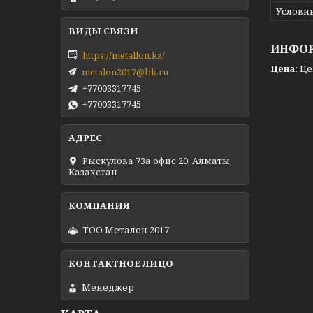
Условн
ИНФОР
https://metallon.kz/
Цена:
Це
metalon2017@bk.ru
+77003317745
+77003317745
Рыскулова 73а офис 20, Алматы,
Казахстан
ТОО Металон 2017
Менеджер