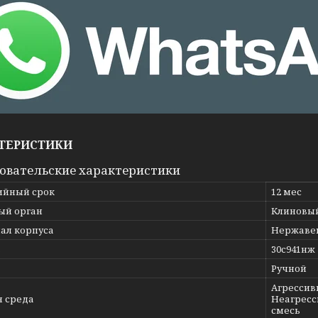
ТЕРИСТИКИ
овательские характеристики
ийный срок
12 мес
ый орган
Клиновы
ал корпуса
Нержавею
ь
30с941нж
Ручной
Агрессивн
я среда
Неагресс
смесь