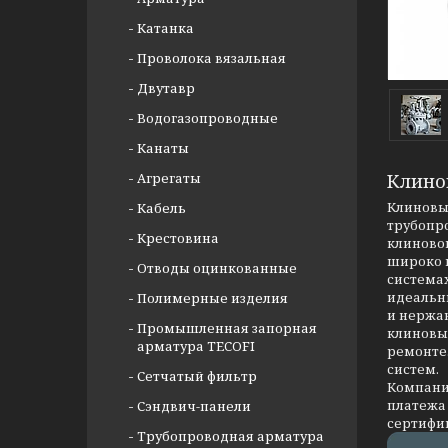
Катанка
Проволока вязальная
Двутавр
Водогазопроводные
Канаты
Агрегаты
Клино
Клиновые
Кабель
трубопр
Крестовина
клиновог
широко 
Отводы оцинкованные
системах
идеальны
Полимерные изделия
и нержав
Промышленная запорная
клиновых
арматура TECOFI
ремонте
систем.
Сетчатый фильтр
Компания
платежа 
Сэндвич-панели
сертифи
Трубопроводная арматура