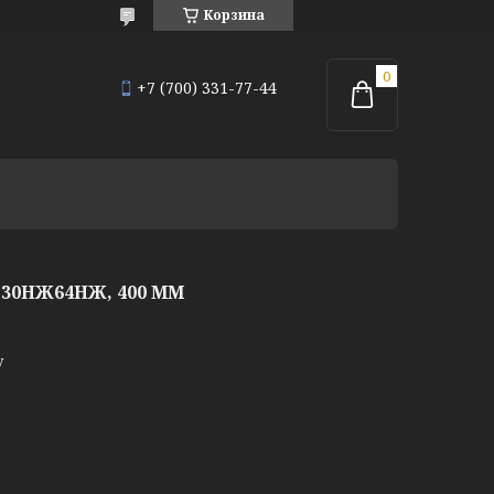
Корзина
+7 (700) 331-77-44
30НЖ64НЖ, 400 ММ
у