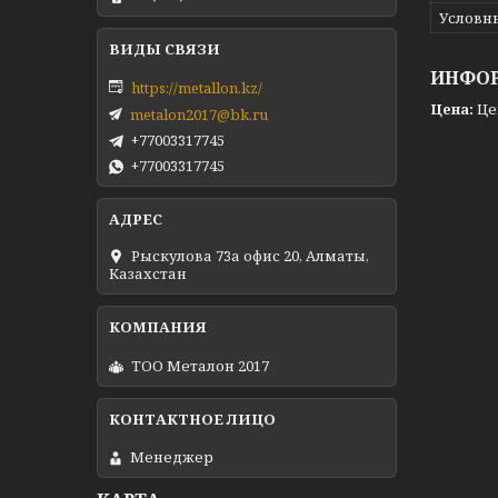
Условн
ИНФОР
https://metallon.kz/
Цена:
Це
metalon2017@bk.ru
+77003317745
+77003317745
Рыскулова 73а офис 20, Алматы,
Казахстан
ТОО Металон 2017
Менеджер