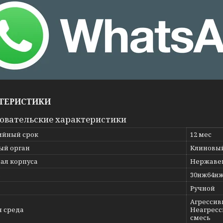
ТЕРИСТИКИ
овательские характеристики
ийный срок
12 мес
ый орган
Клиновы
ал корпуса
Нержавею
ь
30нж64н
Ручной
Агрессивн
я среда
Неагресс
смесь