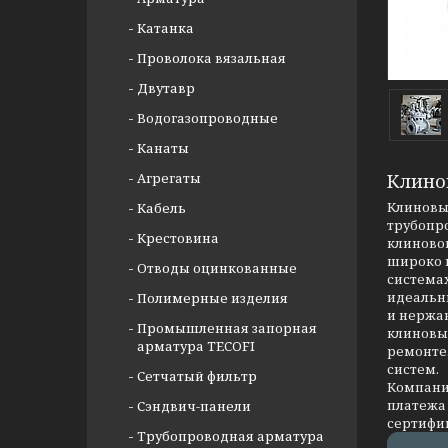
Катанка
Проволока вязальная
Двутавр
Водогазопроводные
Канаты
Агрегаты
Клино
Клиновые
Кабель
трубопр
Крестовина
клиновог
широко 
Отводы оцинкованные
системах
идеальны
Полимерные изделия
и нержав
Промышленная запорная
клиновых
арматура TECOFI
ремонте
систем.
Сетчатый фильтр
Компания
платежа 
Сэндвич-панели
сертифи
Трубопроводная арматура