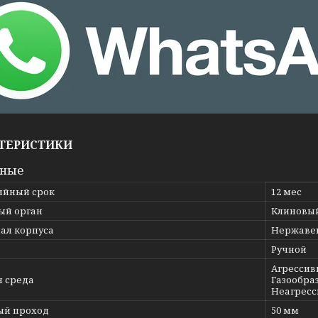
ТЕРИСТИКИ
вные
ийный срок
12 мес
ый орган
Клиновы
ал корпуса
Нержавею
Ручной
Агрессив
я среда
Газообраз
Неагресс
ый проход
50 мм