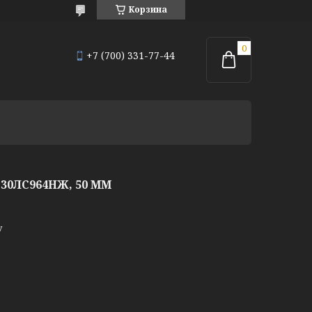
Корзина
+7 (700) 331-77-44
0ЛС964НЖ, 50 ММ
у