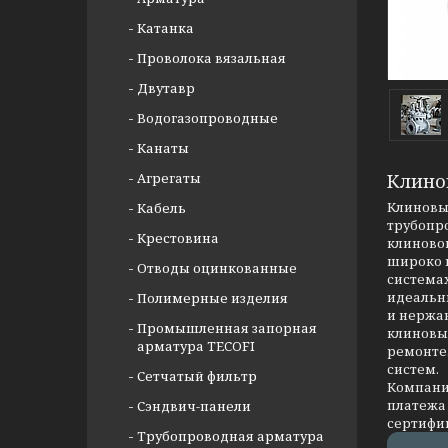
Катанка
Проволока вязальная
Двутавр
Водогазопроводные
Канаты
Агрегаты
Клино
Клиновые
Кабель
трубопр
Крестовина
клиновог
широко 
Отводы оцинкованные
системах
идеальны
Полимерные изделия
и нержав
Промышленная запорная
клиновых
арматура TECOFI
ремонте
систем.
Сетчатый фильтр
Компания
платежа 
Сэндвич-панели
сертифи
Трубопроводная арматура