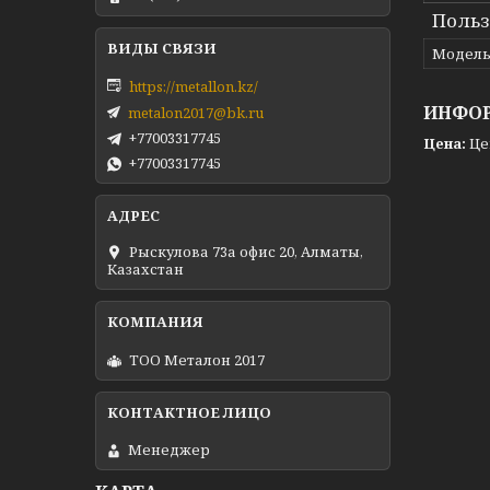
Польз
Модел
https://metallon.kz/
ИНФОР
metalon2017@bk.ru
+77003317745
Цена:
Це
+77003317745
Рыскулова 73а офис 20, Алматы,
Казахстан
ТОО Металон 2017
Менеджер