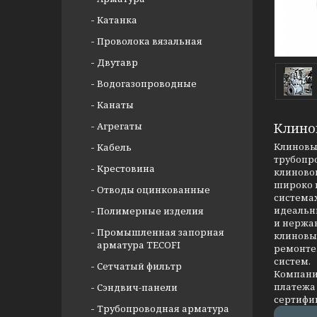
Катанка
Проволока вязальная
Двутавр
Водогазопроводные
Канаты
Агрегаты
Клино
Клиновые
Кабель
трубопр
Крестовина
клиновог
широко 
Отводы оцинкованные
системах
идеальны
Полимерные изделия
и нержав
Промышленная запорная
клиновых
арматура TECOFI
ремонте
систем.
Сетчатый фильтр
Компания
платежа 
Сэндвич-панели
сертифи
Трубопроводная арматура