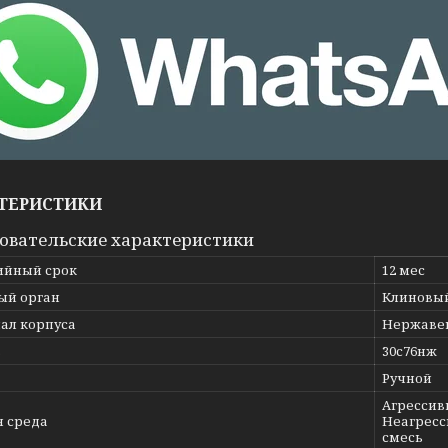
ТЕРИСТИКИ
овательские характеристики
ийный срок
12 мес
ый орган
Клиновы
ал корпуса
Нержавею
ь
30с76нж
Ручной
Агрессивн
я среда
Неагресс
смесь