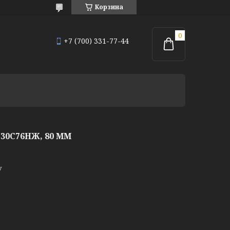
Корзина
+7 (700) 331-77-44
0С76НЖ, 80 ММ
у