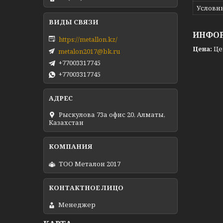
Условн
ИНФОР
https://metallon.kz/
Цена:
Це
metalon2017@bk.ru
+77003317745
+77003317745
Рыскулова 73а офис 20, Алматы,
Казахстан
ТОО Металон 2017
Менеджер