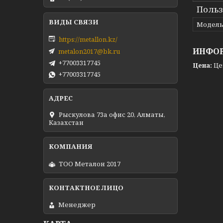
Польз
Модел
https://metallon.kz/
ИНФОР
metalon2017@bk.ru
+77003317745
Цена:
Це
+77003317745
Рыскулова 73а офис 20, Алматы,
Казахстан
ТОО Металон 2017
Менеджер