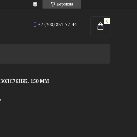
Корзина
+7 (700) 331-77-44
0ЛС76НЖ, 150 ММ
у