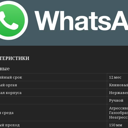
ТЕРИСТИКИ
вные
ийный срок
12 мес
ый орган
Клиновы
ал корпуса
Нержавею
Ручной
Агрессив
я среда
Газообраз
Неагресс
ый проход
150 мм