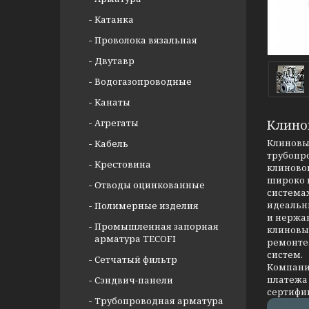
Катанка
Проволока вязальная
Двутавр
Водогазопроводные
Канаты
Агрегаты
Клино
Клиновые
Кабель
трубопр
Крестовина
клиновог
широко 
Отводы оцинкованные
системах
идеальны
Полимерные изделия
и нержав
Промышленная запорная
клиновых
арматура TECOFI
ремонте
систем.
Сетчатый фильтр
Компания
платежа 
Сэндвич-панели
сертифи
Трубопроводная арматура