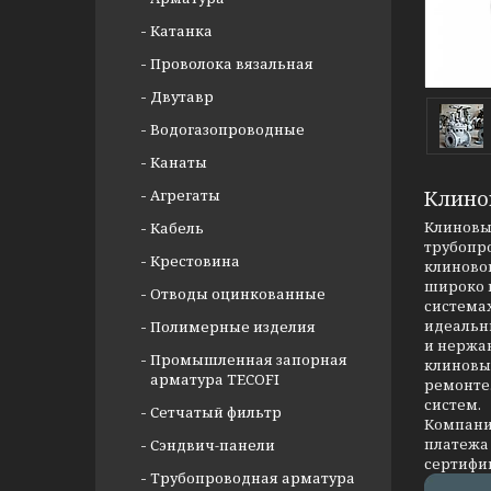
Катанка
Проволока вязальная
Двутавр
Водогазопроводные
Канаты
Агрегаты
Клино
Клиновые
Кабель
трубопр
Крестовина
клиновог
широко 
Отводы оцинкованные
системах
идеальны
Полимерные изделия
и нержав
Промышленная запорная
клиновых
арматура TECOFI
ремонте
систем.
Сетчатый фильтр
Компания
платежа 
Сэндвич-панели
сертифи
Трубопроводная арматура