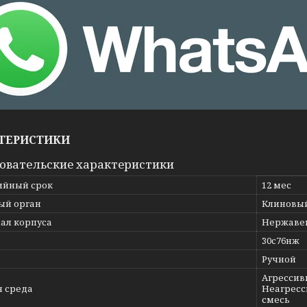
ТЕРИСТИКИ
овательские характеристики
ийный срок
12 мес
ый орган
Клиновы
ал корпуса
Нержавею
ь
30с76нж
Ручной
Агрессивн
я среда
Неагресс
смесь