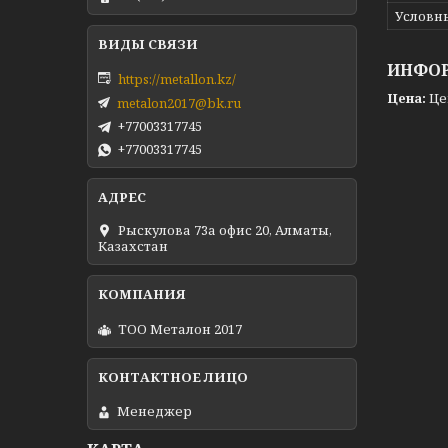
Условн
ИНФОР
https://metallon.kz/
Цена:
Це
metalon2017@bk.ru
+77003317745
+77003317745
Рыскулова 73а офис 20, Алматы,
Казахстан
ТОО Металон 2017
Менеджер