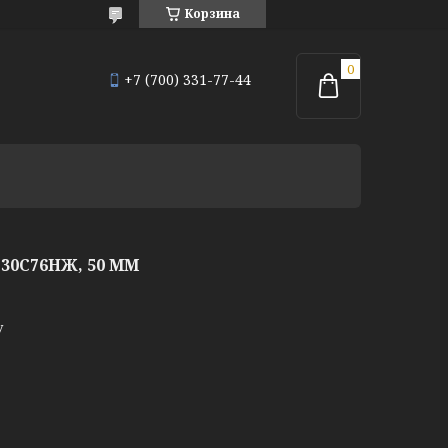
Корзина
+7 (700) 331-77-44
0С76НЖ, 50 ММ
у