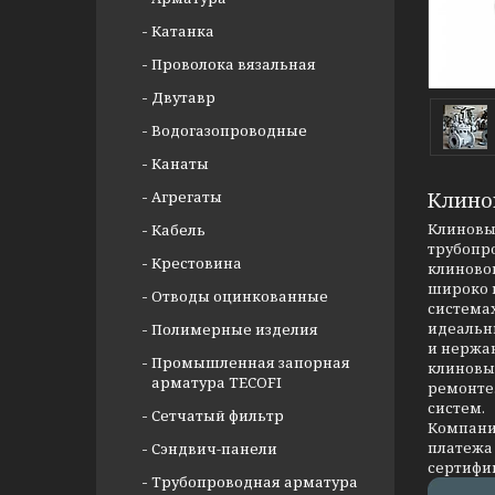
Катанка
Проволока вязальная
Двутавр
Водогазопроводные
Канаты
Агрегаты
Клино
Клиновые
Кабель
трубопр
Крестовина
клиновог
широко 
Отводы оцинкованные
системах
идеальны
Полимерные изделия
и нержав
Промышленная запорная
клиновых
арматура TECOFI
ремонте
систем.
Сетчатый фильтр
Компания
платежа 
Сэндвич-панели
сертифи
Трубопроводная арматура