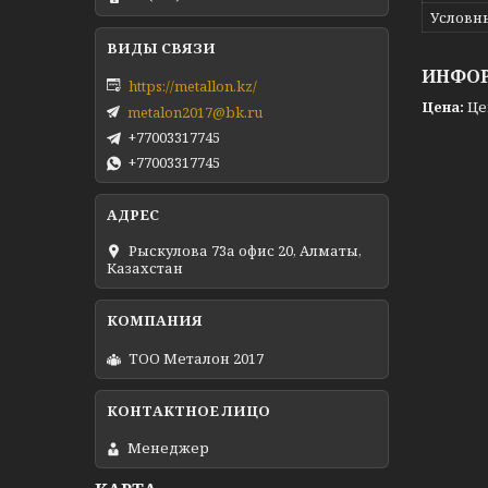
Условн
ИНФОР
https://metallon.kz/
Цена:
Це
metalon2017@bk.ru
+77003317745
+77003317745
Рыскулова 73а офис 20, Алматы,
Казахстан
ТОО Металон 2017
Менеджер