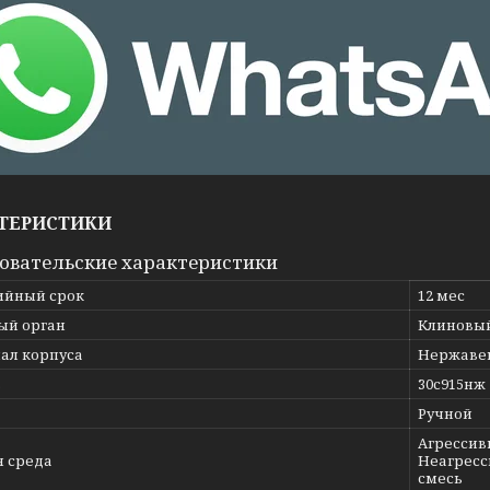
ТЕРИСТИКИ
овательские характеристики
ийный срок
12 мес
ый орган
Клиновы
ал корпуса
Нержавею
ь
30с915нж
Ручной
Агрессивн
я среда
Неагресс
смесь