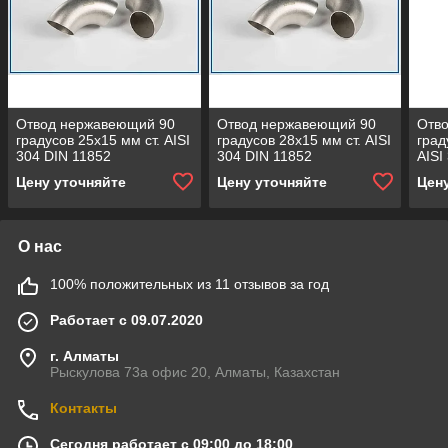
Отвод нержавеющий 90
Отвод нержавеющий 90
Отв
градусов 25х15 мм ст. AISI
градусов 28х15 мм ст. AISI
град
304 DIN 11852
304 DIN 11852
AISI
Цену уточняйте
Цену уточняйте
Цен
О нас
100% положительных из 11 отзывов за год
Работает с 09.07.2020
г. Алматы
Рыскулова 73а офис 20, Алматы, Казахстан
Контакты
Сегодня работает с 09:00 до 18:00