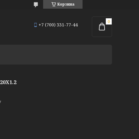
Корзина
+7 (700) 331-77-44
20Х1.2
у