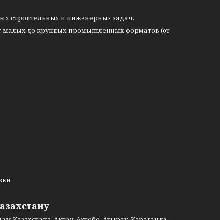
ных строительных и инженерных задач.
т малых до крупных промышленных форматов (от
узки
Казахстану
м Казахстана: Актау, Актобе, Атырау, Караганда,