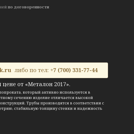
дней
по договоренности
k.ru
либо по тел:
+7 (700) 331-77-44
 цене от «Металон 2017».
опроката, который активно используется в
атному сечению изделие отличается высокой
конструкций. Трубы производятся в соответствии с
ометрию, стабильную толщину стенки и надежность