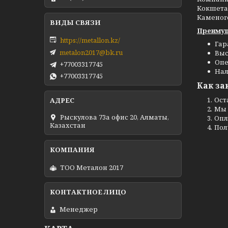
Кокшетау
Каменог
Преимущ
https://metallon.kz/
Гар
metalon2017@bk.ru
Выс
Опе
+77003317745
Нал
+77003317745
Как за
Ост
Мы 
Рыскулова 73а офис 20, Алматы,
Опл
Казахстан
Пол
ТОО Металон 2017
Менеджер