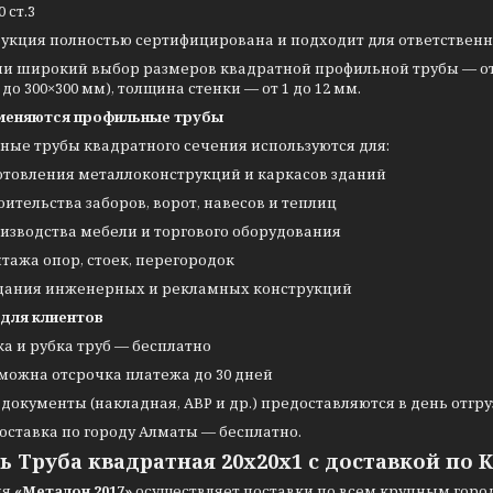
0 ст.3
дукция полностью сертифицирована и подходит для ответствен
ии широкий выбор размеров квадратной профильной трубы — о
 до 300×300 мм), толщина стенки — от 1 до 12 мм.
меняются профильные трубы
ные трубы квадратного сечения используются для:
отовления металлоконструкций и каркасов зданий
оительства заборов, ворот, навесов и теплиц
изводства мебели и торгового оборудования
тажа опор, стоек, перегородок
дания инженерных и рекламных конструкций
 для клиентов
ка и рубка труб — бесплатно
можна отсрочка платежа до 30 дней
 документы (накладная, АВР и др.) предоставляются в день отгр
оставка по городу Алматы — бесплатно.
ь Труба квадратная 20х20х1 с доставкой по 
ия
«Металон 2017»
осуществляет поставки по всем крупным города