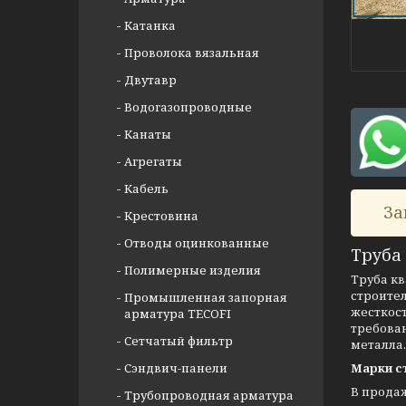
Катанка
Проволока вязальная
Двутавр
Водогазопроводные
Канаты
Агрегаты
Кабель
За
Крестовина
Отводы оцинкованные
Труба 
Полимерные изделия
Труба кв
строите
Промышленная запорная
жесткост
арматура TECOFI
требован
Сетчатый фильтр
металла.
Сэндвич-панели
Марки с
В прода
Трубопроводная арматура