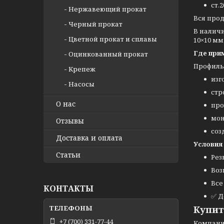
ст.2
Нержавеющий прокат
Вся про
Черный прокат
В налич
Цветной прокат и сплавы
10×10 мм
Где при
Оцинкованный прокат
Профиль
Крепеж
изг
Насосы
стр
О нас
про
мон
Отзывы
соз
Доставка и оплата
Условия
Статьи
Рез
Воз
Все
КОНТАКТЫ
✅ Д
Купит
+7 (700) 331-77-44
Компан