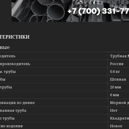
ТЕРИСТИКИ
вные
одитель
Трубная 
 производитель
Россия
.м. трубы
0.6 кг
убы
Шовная
 трубы
20 мм
6 мм
фикация по длине
Мерной 
ванная труба
Нет
е трубы
Квадрат
ние изделия
Новое