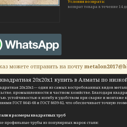
возврат товара в течение 14 
каз можете отправить на почту
metalon2017@b
квадратная 20х20х1 купить в Алматы по низкой
адратная 20х20х1— один из самых востребованных видов металл
льстве, промышленности и частном хозяйстве. Благодаря квадр
ью, устойчивостью к изгибу и удобством при сварке и монтаже 
иями ГОСТ 8645-68 и ГОСТ 8639-82, что обеспечивает точную ге
тали и размеры квадратных труб
же профильные трубы из популярных марок стали: